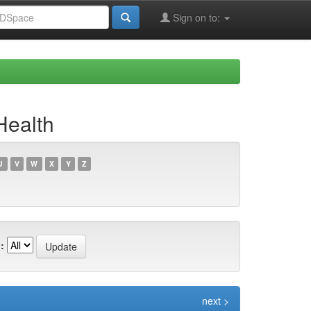
Sign on to:
Health
U
V
W
X
Y
Z
:
next >