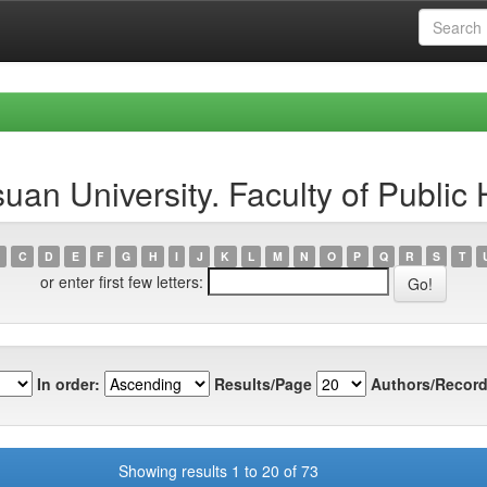
an University. Faculty of Public 
C
D
E
F
G
H
I
J
K
L
M
N
O
P
Q
R
S
T
or enter first few letters:
In order:
Results/Page
Authors/Record
Showing results 1 to 20 of 73