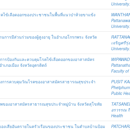
University
รคไข้เลือดออกของประชาชนในพื้นที่แนวป่าห้วยขาแข้ง
WANTHAN
Pattanawa
University
ด้านการมีส่วนร่วมของผู้สูงอายุ ในอำเภอโกรกพระ จังหวัด
RATTAN
เจริญศรีรุ่
University
บาทการป้องกันและควบคุมโรคไข้เลือดออกของอาสาสมัคร
WIPAWAD
เภอเมือง จังหวัดอุตรดิตถ์
Pattanath
Faculty of
นวทางการควบคุมวัณโรคของอาสาสมัครสาธารณสุขประจำ
PUSIT K
Phetphum
Public Hea
ขภาพของอาสาสมัครสาธารณสุขประจำหมู่บ้าน จังหวัดสุโขทัย
TATSANE
อรวรรณ กี
Health
การของเสียอันตรายในครัวเรือนของประชาชน ในตำบลบ้านป้อม
PATCHAR