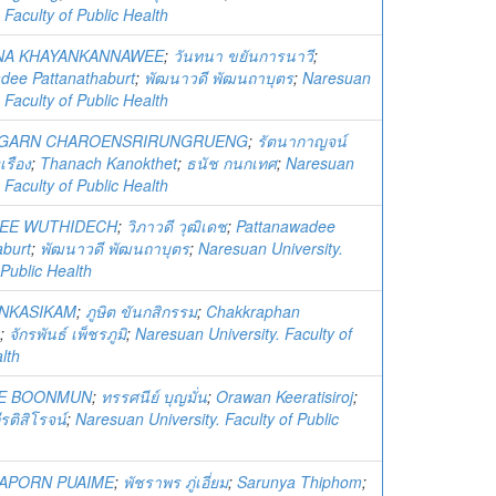
. Faculty of Public Health
A KHAYANKANNAWEE
;
วันทนา ขยันการนาวี
;
dee Pattanathaburt
;
พัฒนาวดี พัฒนถาบุตร
;
Naresuan
. Faculty of Public Health
AGARN CHAROENSRIRUNGRUENG
;
รัตนากาญจน์
งเรือง
;
Thanach Kanokthet
;
ธนัช กนกเทศ
;
Naresuan
. Faculty of Public Health
EE WUTHIDECH
;
วิภาวดี วุฒิเดช
;
Pattanawadee
aburt
;
พัฒนาวดี พัฒนถาบุตร
;
Naresuan University.
 Public Health
ANKASIKAM
;
ภูษิต ขันกสิกรรม
;
Chakkraphan
;
จักรพันธ์ เพ็ชรภูมิ
;
Naresuan University. Faculty of
lth
E BOONMUN
;
ทรรศนีย์ บุญมั่น
;
Orawan Keeratisiroj
;
รติสิโรจน์
;
Naresuan University. Faculty of Public
APORN PUAIME
;
พัชราพร ภู่เอี่ยม
;
Sarunya Thiphom
;