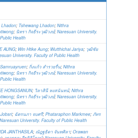
 Lhadon
;
Tshewang Lhadon
;
Nithra
utiwong
;
นิทรา กิจธีระวุฒิวงษ์
;
Naresuan University.
 Public Health
KE AUNG
;
Win Htike Aung
;
Wutthichai Jariya
;
วุฒิชัย
esuan University. Faculty of Public Health
 Samruayruen
;
กิ่งแก้ว สำรวยรื่น
;
Nithra
utiwong
;
นิทรา กิจธีระวุฒิวงษ์
;
Naresuan University.
 Public Health
EE HONGSANUN
;
วิลาสินี หงสนันทน์
;
Nithra
utiwong
;
นิทรา กิจธีระวุฒิวงษ์
;
Naresuan University.
 Public Health
Jobsri
;
ฉัตรนภา จบศรี
;
Phataraphon Markmee
;
ภัทร
Naresuan University. Faculty of Public Health
IDA JANTHASILA
;
ณัฎฐธิดา จันทศิลา
;
Orawan
j
;
อรวรรณ กีรติสิโรจน์
;
Naresuan University. Faculty