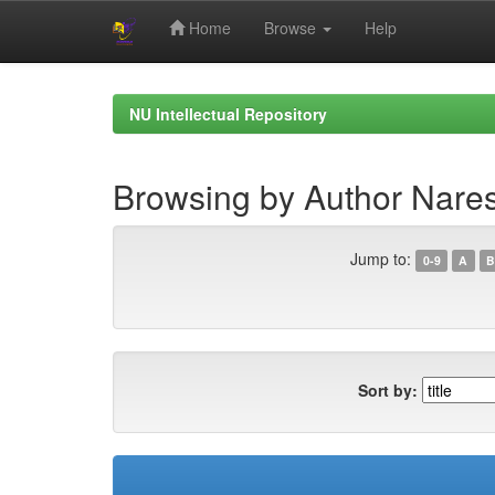
Home
Browse
Help
Skip
navigation
NU Intellectual Repository
Browsing by Author Naresu
Jump to:
0-9
A
B
Sort by: