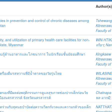
Author(s)
ies in prevention and control of chronic diseases among
Tshewang
utan
Kitreeraw
Faculty of
ty, and utilization of primary health care facilities for non-
WIN HTI
State, Myanmar
จริยา
;
Nar
อบรู้ด้านอาหารและโภชนาการ ในนักเรียนชั้นมัธยมศึกษา
Kingkaew
Kitreeraw
Faculty of
องดื่มรสหวานที่มีน้ำตาลของวัยรุ่นไทย
WILASIN
Kitreeraw
Faculty of
ครองที่มีผลต่อพฤติกรรมการดูแลสุขภาพช่องปากเด็กก่อนวัย
Chatnapa 
เมืองนครสวรรค์ จังหวัดนครสวรรค์
พล มากมี
;
ร่วมกับสุคนธบำบัดต่อความวิตกกังวลและความกลัวของเด็ก
NATTHAT
รรม
Keeratisiro