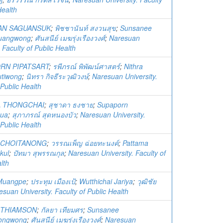
Health
AN SAGUANSUK
;
พิชชานันท์ สงวนสุข
;
Sunsanee
uangwong
;
ศันสนีย์ เมฆรุ่งเรืองวงศ์
;
Naresuan
. Faculty of Public Health
RN PIPATSART
;
รพีภรณ์ พิพัฒน์ศาสตร์
;
Nithra
utiwong
;
นิทรา กิจธีระวุฒิวงษ์
;
Naresuan University.
 Public Health
 THONGCHAI
;
สุชาดา ธงชาย
;
Supaporn
ua
;
สุภาภรณ์ สุดหนองบัว
;
Naresuan University.
 Public Health
 CHOITANONG
;
วรรณเพ็ญ ฉ่อยทะนงค์
;
Pattama
kul
;
ปัทมา สุพรรณกุล
;
Naresuan University. Faculty of
lth
Muangpe
;
ประทุม เมืองเป้
;
Wutthichai Jariya
;
วุฒิชัย
esuan University. Faculty of Public Health
 THIAMSON
;
กัลยา เทียมศร
;
Sunsanee
ongwong
;
ศันสนีย์ เมฆรุ่งเรืองวงศ์
;
Naresuan