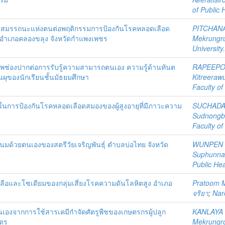
of Public 
งสมรรถนะแห่งตนต่อพฤติกรรมการป้องกันโรคหลอดเลือด
PITCHAN
รัง อำเภอคลองขลุง จังหวัดกำแพงเพชร
Mekrungr
University
ช่องปากต่อการรับรู้ความสามารถตนเอง ความรู้ด้านทันต
RAPEEPO
ผุของนักเรียนชั้นมัธยมศึกษา
Kitreeraw
Faculty of
นการป้องกันโรคหลอดเลือดสมองของผู้สูงอายุที่มีภาวะความ
SUCHADA
Sudnongb
Faculty of
มด้วยตนเองของสตรีวัยเจริญพันธุ์ ตำบลบ่อไทย จังหวัด
WUNPEN
Suphunna
Public Hea
ือและโซเดียมของกลุ่มเสี่ยงโรคความดันโลหิตสูง อำเภอ
Pratoom 
จริยา
;
Nar
เองจากการใช้สารเคมีกำจัดศัตรูพืชของเกษตรกรผู้ปลูก
KANLAYA
ิตร
Mekrungr