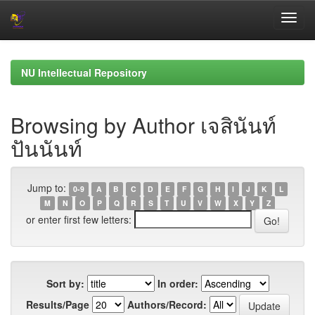
Skip
navigation
NU Intellectual Repository
Browsing by Author เจสินันท์
ปันนันท์
Jump to:
0-9
A
B
C
D
E
F
G
H
I
J
K
L
M
N
O
P
Q
R
S
T
U
V
W
X
Y
Z
or enter first few letters:
Sort by:
In order:
Results/Page
Authors/Record: