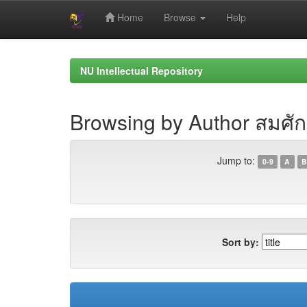
Home
Browse
Help
Skip
navigation
NU Intellectual Repository
Browsing by Author สมศัก
Jump to:
0-9
A
B
Sort by: