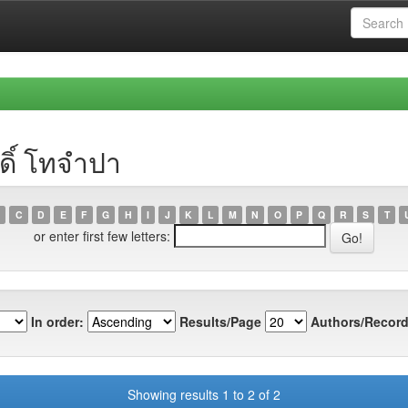
ดิ์ โทจำปา
C
D
E
F
G
H
I
J
K
L
M
N
O
P
Q
R
S
T
or enter first few letters:
In order:
Results/Page
Authors/Record
Showing results 1 to 2 of 2