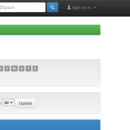
Sign on to:
U
V
W
X
Y
Z
: