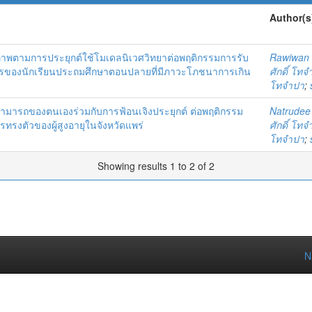
Author(s
พตามการประยุกต์ใช้โมเดลนิเวศวิทยาต่อพฤติกรรมการรับ
Rawiwan 
งนักเรียนประถมศึกษาตอนปลายที่มีภาวะโภชนาการเกิน
ศักดิ์ โท
โทจำปา
;
ารถของตนเองร่วมกับการฟ้อนเจิงประยุกต์ ต่อพฤติกรรม
Natrudee
รงตัวของผู้สูงอายุในจังหวัดแพร่
ศักดิ์ โท
โทจำปา
;
Showing results 1 to 2 of 2
N