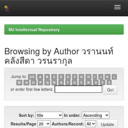
Skip
navigation
NU Intellectual Repository
Browsing by Author วรานนท์
คลังสีดา วรนรากุล
Jump to:
0-9
A
B
C
D
E
F
G
H
I
J
K
L
M
N
O
P
Q
R
S
T
U
V
W
X
Y
Z
or enter first few letters:
Sort by:
In order:
Results/Page
Authors/Record: