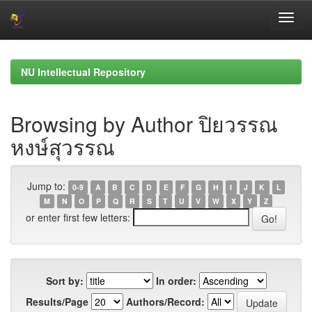
Skip
navigation
NU Intellectual Repository
Browsing by Author ปิยวรรณ
หงษ์สุวรรณ
Jump to:
0-9
A
B
C
D
E
F
G
H
I
J
K
L
M
N
O
P
Q
R
S
T
U
V
W
X
Y
Z
or enter first few letters:
Sort by:
In order:
Results/Page
Authors/Record: