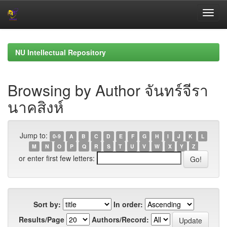
Skip
navigation
NU Intellectual Repository
Browsing by Author จันทร์จีรา
นาคสิงห์
Jump to:
0-9
A
B
C
D
E
F
G
H
I
J
K
L
M
N
O
P
Q
R
S
T
U
V
W
X
Y
Z
or enter first few letters:
Sort by:
In order:
Results/Page
Authors/Record: