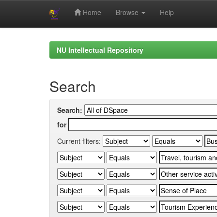
Home
Browse
Help
Skip
navigation
NU Intellectual Repository
Search
Search:
for
Current filters: