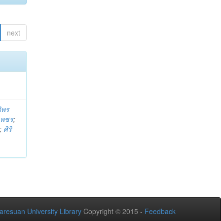
next
ติพร
บเพชร
;
;
ศิริ
aresuan University Library
Copyright © 2015 -
Feedback