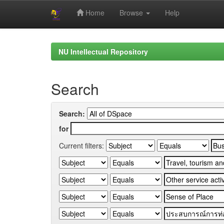
Home
Browse
Help
Skip
navigation
NU Intellectual Repository
Search
Search:
for
Current filters: