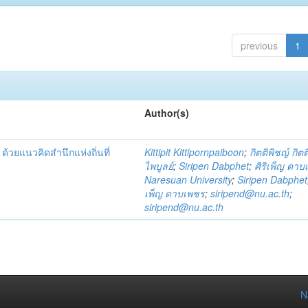
previous
1
Author(s)
้วยแนวคิดสำนึกแห่งถิ่นที่
Kittipit Kittipornpaiboon
;
กิตติพิชญ์ กิต
ไพบูลย์
;
Siripen Dabphet
;
ศิริเพ็ญ ดา
Naresuan University
;
Siripen Dabphet
เพ็ญ ดาบเพชร
;
siripend@nu.ac.th
;
siripend@nu.ac.th
N