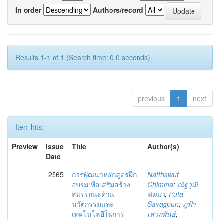
In order
Authors/record
Results 1-1 of 1 (Search time: 0.0 seconds).
previous
1
next
Item hits:
Preview
Issue
Title
Author(s)
Date
2565
การพัฒนาหลักสูตรฝึก
Natthawut
อบรมเพื่อเสริมสร้าง
Chimma
;
ณัฐวุฒิ
สมรรถนะด้าน
ฉิมมา
;
Pufa
นวัตกรรมและ
Savagpun
;
ภูฟ้า
เทคโนโลยีในการ
เสวกพันธ์
;