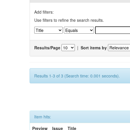
Add filters:
Use filters to refine the search results.
Results/Page
|
Sort items by
Results 1-3 of 3 (Search time: 0.001 seconds).
Item hits:
Preview
Issue
Title