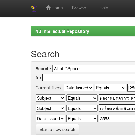
Home
Browse
Help
Skip
navigation
NU Intellectual Repository
Search
Search:
for
Current filters:
Start a new search