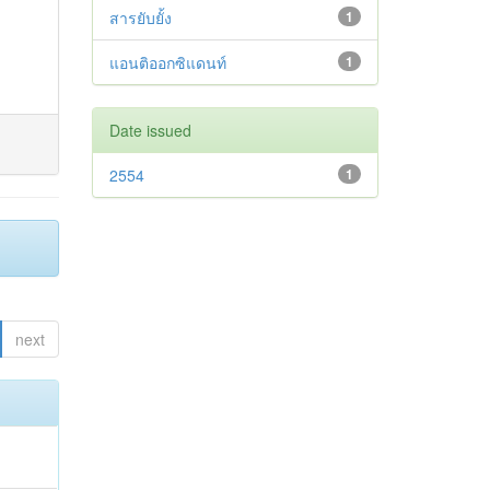
สารยับยั้ง
1
แอนติออกซิแดนท์
1
Date issued
2554
1
next