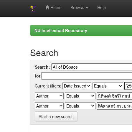
Home
Browse
Help
Skip
navigation
NU Intellectual Repository
Search
Search:
for
Current filters:
Start a new search