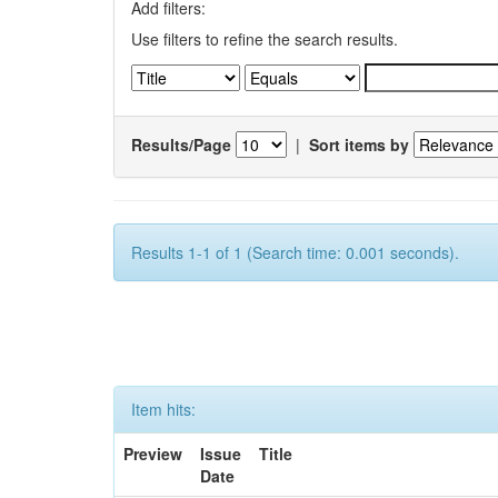
Add filters:
Use filters to refine the search results.
Results/Page
|
Sort items by
Results 1-1 of 1 (Search time: 0.001 seconds).
Item hits:
Preview
Issue
Title
Date