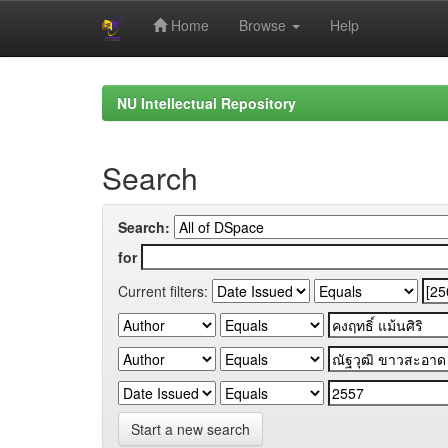
Home
Browse
Help
Skip
navigation
NU Intellectual Repository
Search
Search:
for
Current filters:
Start a new search