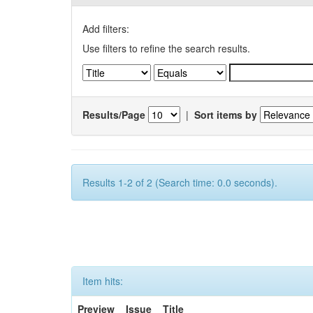
Add filters:
Use filters to refine the search results.
Results/Page
|
Sort items by
Results 1-2 of 2 (Search time: 0.0 seconds).
Item hits:
Preview
Issue
Title