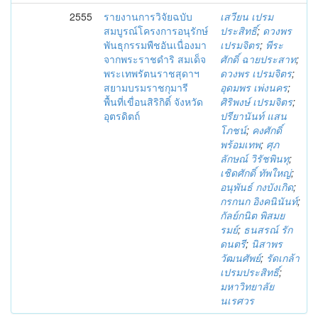
2555
รายงานการวิจัยฉบับ
เสวียน เปรม
สมบูรณ์โครงการอนุรักษ์
ประสิทธิ์
;
ดวงพร
พันธุกรรมพืชอันเนื่องมา
เปรมจิตร
;
พีระ
จากพระราชดำริ สมเด็จ
ศักดิ์ ฉายประสาท
;
พระเทพรัตนราชสุดาฯ
ดวงพร เปรมจิตร
;
สยามบรมราชกุมารี
อุดมพร เพ่งนคร
;
พื้นที่เขื่อนสิริกิติ์ จังหวัด
ศิริพงษ์ เปรมจิตร
;
อุตรดิตถ์
ปรียานันท์ แสน
โภชน์
;
คงศักดิ์
พร้อมเทพ
;
ศุภ
ลักษณ์ วิรัชพินทุ
;
เชิดศักดิ์ ทัพใหญ่
;
อนุพันธ์ กงบังเกิด
;
กรกนก อิงคนินันท์
;
กัลย์กนิต พิสมย
รมย์
;
ธนสรณ์ รัก
ดนตรี
;
นิสาพร
วัฒนศัพย์
;
รัดเกล้า
เปรมประสิทธิ์
;
มหาวิทยาลัย
นเรศวร