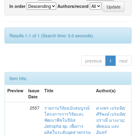
In order
Authors/record
Results 1-1 of 1 (Search time: 0.0 seconds).
previous
1
next
Item hits:
Preview
Issue
Title
Author(s)
Date
2557
รายงานวิจัยฉบับสมบูรณ์
ดวงพร เปรมจิต
;
โครงการการวิจัยและ
ศิริพงษ์ เปรมจิต
;
พัฒนาพืชในจีนัส
ปราณี นางงาม
;
Jatropha sp. เพื่อการ
พัทธมน แสง
ผลิตในระดับอุตสาหกรรม
อินทร์