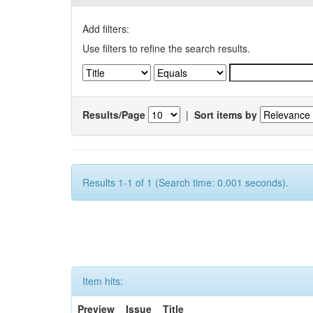
Add filters:
Use filters to refine the search results.
Results/Page
|
Sort items by
Results 1-1 of 1 (Search time: 0.001 seconds).
Item hits:
Preview
Issue
Title