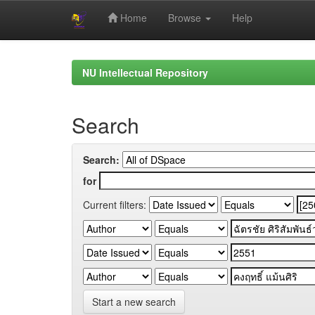
Home
Browse
Help
Skip
navigation
NU Intellectual Repository
Search
Search:
for
Current filters:
Start a new search