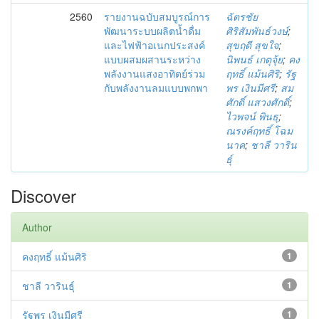
2560
รายงานฉบับสมบูรณ์การ
ฉัตรชัย
พัฒนาระบบผลิตน้ำดื่ม
ศิริสัมพันธ์วงษ์
;
และไฟฟ้าอเนกประสงค์
สุขฤดี สุขใจ
;
แบบผสมผสานระหว่าง
นิพนธ์ เกตุจุ้ย
;
คง
พลังงานแสงอาทิตย์ร่วม
ฤทธิ์ แม้นศิริ
;
รัฐ
กับพลังงานลมแบบพกพา
พร เงินมีศรี
;
สม
ศักดิ์ แสวงศักดิ์
;
ไวพจน์ พินธุ
;
ณรงค์ฤทธิ์ โฉม
นาค
;
ชาลี วาริน
ธุ์
Discover
Author
คงฤทธิ์ แม้นศิริ
1
ชาลี วารินธุ์
1
รัฐพร เงินมีศรี
1