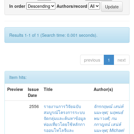
In order
Authors/record
Results 1-1 of 1 (Search time: 0.001 seconds).
previous
1
next
Item hits:
Preview
Issue
Title
Author(s)
Date
2556
รายงานการวิจัยฉบับ
จักรกฤษณ์ เสน่ห์
สมบูรณ์โครงการระบบ
นมะหุต
;
นฤพนธ์
จัดกลุ่มและค้นหาข้อมูล
พนาวงศ์
;
กน
ท่องเที่ยวโดยใช้หลักกา
กกาญจน์ เสน่ห์
รออนโทโลจีและ
นมะหุต
;
Michael