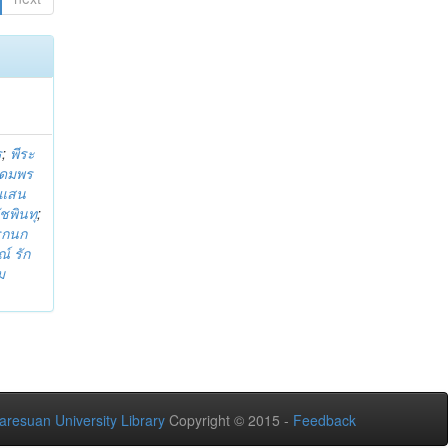
ร
;
พีระ
ุดมพร
 แสน
ัชพินทุ
;
รกนก
์ รัก
ม
aresuan University Library
Copyright © 2015 -
Feedback