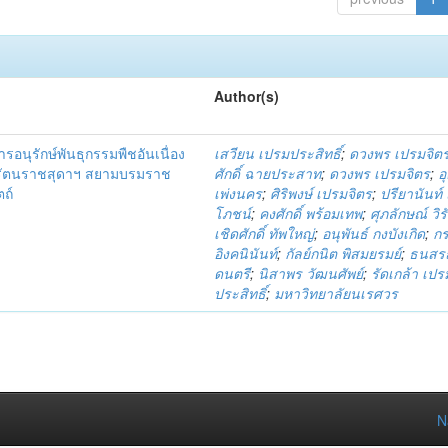
Author(s)
อนุรักษ์พันธุกรรมพืชอันเนื่อง
เสวียน เปรมประสิทธิ์
;
ดวงพร เปรมจิต
รัตนราชสุดาฯ สยามบรมราช
ศักดิ์ ฉายประสาท
;
ดวงพร เปรมจิตร
;
อ
ตถ์
เพ่งนคร
;
ศิริพงษ์ เปรมจิตร
;
ปรียานันท์
โภชน์
;
คงศักดิ์ พร้อมเทพ
;
ศุภลักษณ์ วิร
เชิดศักดิ์ ทัพใหญ่
;
อนุพันธ์ กงบังเกิด
;
ก
อิงคนินันท์
;
กัลย์กนิต พิสมยรมย์
;
ธนสรณ
ดนตรี
;
นิสาพร วัฒนศัพย์
;
รัดเกล้า เปร
ประสิทธิ์
;
มหาวิทยาลัยนเรศวร
N