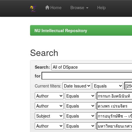
Home
Browse
Help
Skip
navigation
NU Intellectual Repository
Search
Search:
for
Current filters: