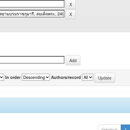
In order
Authors/record
previous
1