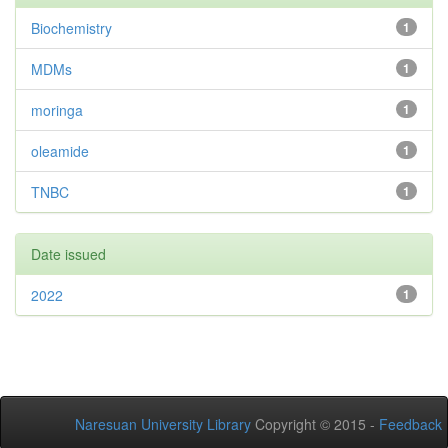
Biochemistry
1
MDMs
1
moringa
1
oleamide
1
TNBC
1
Date issued
2022
1
Naresuan University Library
Copyright © 2015 -
Feedback