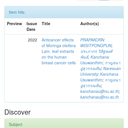
Item hits:
Preview
Issue
Title
Author(s)
Date
2022
Anticancer effects
PRAPAKORN
of Moringa oleifera
WISITPONGPUN
;
Lam. leaf extracts
ประภากร วิสิฐพงศ์
on the human
พันธ์
;
Kanchana
breast cancer cells
Usuwanthim
;
กาญจนา
อู่สุวรรณทิม
;
Naresuan
University
;
Kanchana
Usuwanthim
;
กาญจนา
อู่สุวรรณทิม
;
kanchanau@nu.ac.th
;
kanchanau@nu.ac.th
Discover
Subject