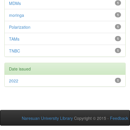
MDMs
1
moringa
1
Polarization
1
TAMs
1
TNBC
1
Date issued
2022
1
Naresuan University Library
Copyright © 2015 -
Feedback