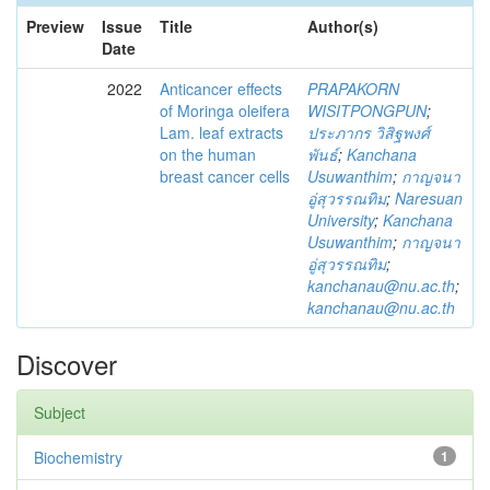
Preview
Issue
Title
Author(s)
Date
2022
Anticancer effects
PRAPAKORN
of Moringa oleifera
WISITPONGPUN
;
Lam. leaf extracts
ประภากร วิสิฐพงศ์
on the human
พันธ์
;
Kanchana
breast cancer cells
Usuwanthim
;
กาญจนา
อู่สุวรรณทิม
;
Naresuan
University
;
Kanchana
Usuwanthim
;
กาญจนา
อู่สุวรรณทิม
;
kanchanau@nu.ac.th
;
kanchanau@nu.ac.th
Discover
Subject
Biochemistry
1