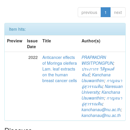
previous
1
next
Item hits:
Preview
Issue
Title
Author(s)
Date
2022
Anticancer effects
PRAPAKORN
of Moringa oleifera
WISITPONGPUN
;
Lam. leaf extracts
ประภากร วิสิฐพงศ์
on the human
พันธ์
;
Kanchana
breast cancer cells
Usuwanthim
;
กาญจนา
อู่สุวรรณทิม
;
Naresuan
University
;
Kanchana
Usuwanthim
;
กาญจนา
อู่สุวรรณทิม
;
kanchanau@nu.ac.th
;
kanchanau@nu.ac.th