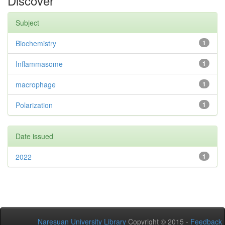
Discover
Subject
Biochemistry
1
Inflammasome
1
macrophage
1
Polarization
1
Date issued
2022
1
Naresuan University Library
Copyright © 2015 -
Feedback