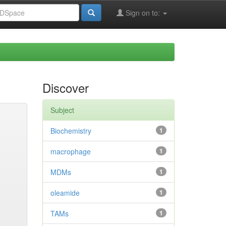
Sign on to:
Discover
Subject
Biochemistry
1
macrophage
1
MDMs
1
oleamide
1
TAMs
1