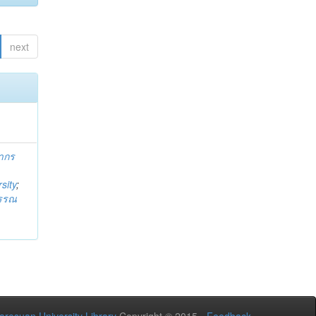
next
ากร
sity
;
วรรณ