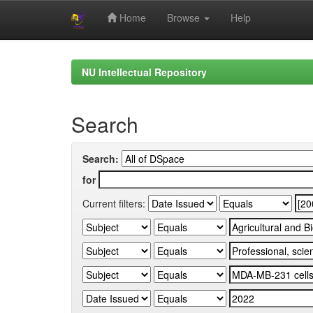
Home
Browse
Help
Skip
navigation
NU Intellectual Repository
Search
Search:
for
Current filters: