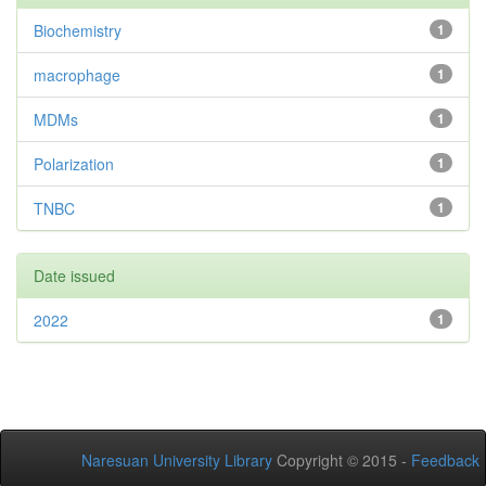
Biochemistry
1
macrophage
1
MDMs
1
Polarization
1
TNBC
1
Date issued
2022
1
Naresuan University Library
Copyright © 2015 -
Feedback