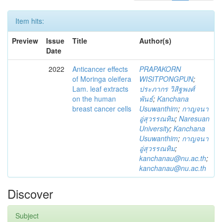
Item hits:
Preview
Issue
Title
Author(s)
Date
2022
Anticancer effects
PRAPAKORN
of Moringa oleifera
WISITPONGPUN
;
Lam. leaf extracts
ประภากร วิสิฐพงศ์
on the human
พันธ์
;
Kanchana
breast cancer cells
Usuwanthim
;
กาญจนา
อู่สุวรรณทิม
;
Naresuan
University
;
Kanchana
Usuwanthim
;
กาญจนา
อู่สุวรรณทิม
;
kanchanau@nu.ac.th
;
kanchanau@nu.ac.th
Discover
Subject