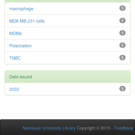
macrophage
1
MDA-MB-231 cells
1
MDMs
1
Polarization
1
TNBC
1
Date issued
2022
1
Naresuan University Library
Copyright © 2015 -
Feedback