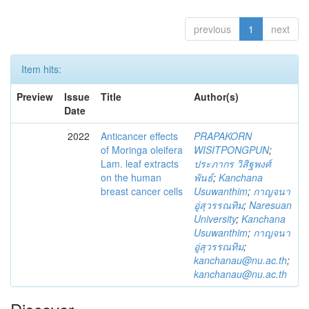
previous
1
next
Item hits:
Preview
Issue
Title
Author(s)
Date
2022
Anticancer effects
PRAPAKORN
of Moringa oleifera
WISITPONGPUN
;
Lam. leaf extracts
ประภากร วิสิฐพงศ์
on the human
พันธ์
;
Kanchana
breast cancer cells
Usuwanthim
;
กาญจนา
อู่สุวรรณทิม
;
Naresuan
University
;
Kanchana
Usuwanthim
;
กาญจนา
อู่สุวรรณทิม
;
kanchanau@nu.ac.th
;
kanchanau@nu.ac.th