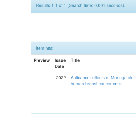
Results 1-1 of 1 (Search time: 0.001 seconds).
Item hits:
Preview
Issue
Title
Date
2022
Anticancer effects of Moringa olei
human breast cancer cells