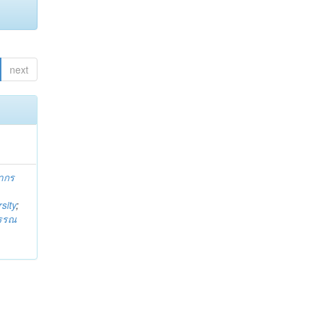
next
ากร
sity
;
วรรณ