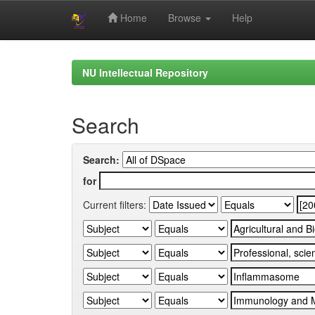
Home
Browse
Help
Skip
navigation
NU Intellectual Repository
Search
Search:
for
Current filters: