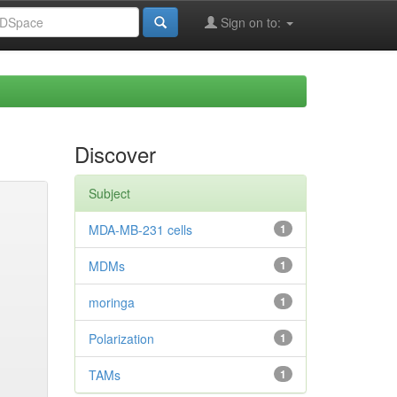
Sign on to:
Discover
Subject
MDA-MB-231 cells
1
MDMs
1
moringa
1
Polarization
1
TAMs
1