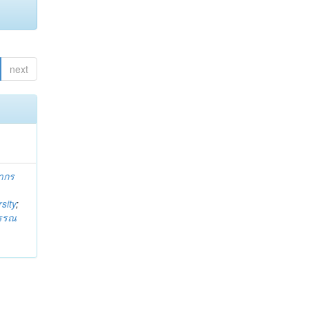
next
ากร
sity
;
วรรณ