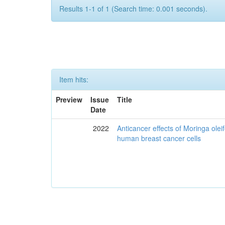
Results 1-1 of 1 (Search time: 0.001 seconds).
Item hits:
Preview
Issue
Title
Date
2022
Anticancer effects of Moringa olei
human breast cancer cells