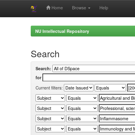
Home
Browse
Help
Skip
navigation
NU Intellectual Repository
Search
Search:
for
Current filters: