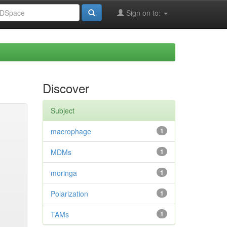
Sign on to:
Discover
Subject
macrophage
1
MDMs
1
moringa
1
Polarization
1
TAMs
1