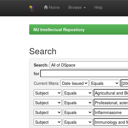
Home
Browse
Help
Skip
navigation
NU Intellectual Repository
Search
Search:
for
Current filters: