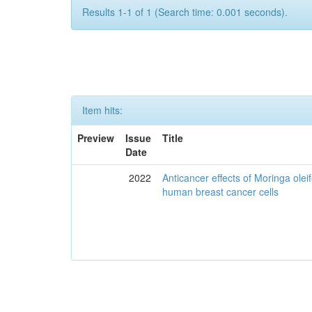
Results 1-1 of 1 (Search time: 0.001 seconds).
Item hits:
Preview
Issue
Title
Date
2022
Anticancer effects of Moringa olei
human breast cancer cells