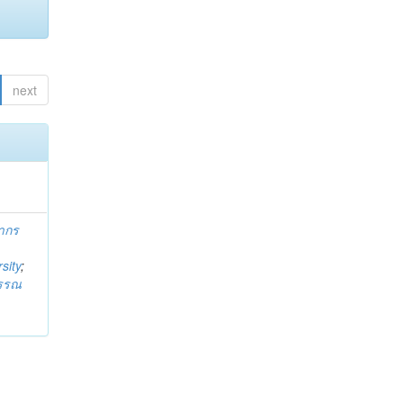
next
ากร
sity
;
วรรณ