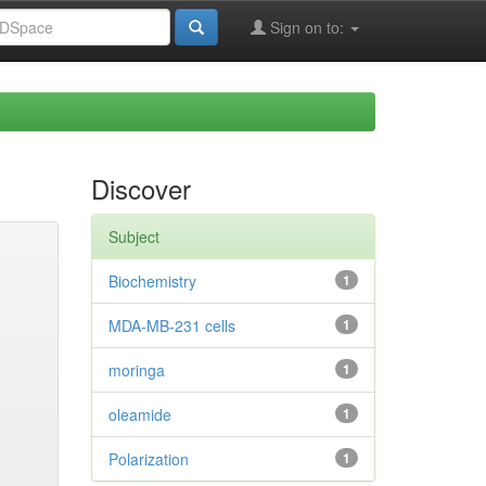
Sign on to:
Discover
Subject
Biochemistry
1
MDA-MB-231 cells
1
moringa
1
oleamide
1
Polarization
1