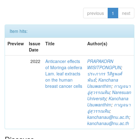
previous
1
next
Item hits:
Preview
Issue
Title
Author(s)
Date
2022
Anticancer effects
PRAPAKORN
of Moringa oleifera
WISITPONGPUN
;
Lam. leaf extracts
ประภากร วิสิฐพงศ์
on the human
พันธ์
;
Kanchana
breast cancer cells
Usuwanthim
;
กาญจนา
อู่สุวรรณทิม
;
Naresuan
University
;
Kanchana
Usuwanthim
;
กาญจนา
อู่สุวรรณทิม
;
kanchanau@nu.ac.th
;
kanchanau@nu.ac.th