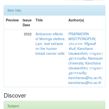
Item hits:
Preview
Issue
Title
Author(s)
Date
2022
Anticancer effects
PRAPAKORN
of Moringa oleifera
WISITPONGPUN
;
Lam. leaf extracts
ประภากร วิสิฐพงศ์
on the human
พันธ์
;
Kanchana
breast cancer cells
Usuwanthim
;
กาญจนา
อู่สุวรรณทิม
;
Naresuan
University
;
Kanchana
Usuwanthim
;
กาญจนา
อู่สุวรรณทิม
;
kanchanau@nu.ac.th
;
kanchanau@nu.ac.th
Discover
Subject