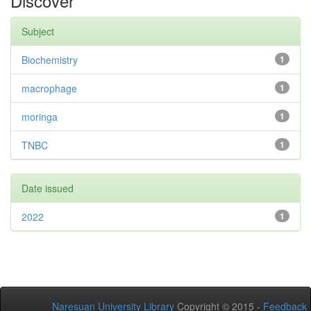
Discover
Subject
Biochemistry
1
macrophage
1
moringa
1
TNBC
1
Date issued
2022
1
Naresuan University Library
Copyright © 2015 -
Feedback