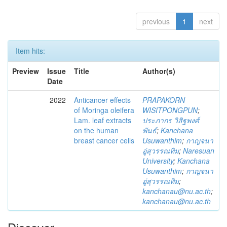
previous
1
next
Item hits:
Preview
Issue
Title
Author(s)
Date
2022
Anticancer effects
PRAPAKORN
of Moringa oleifera
WISITPONGPUN
;
Lam. leaf extracts
ประภากร วิสิฐพงศ์
on the human
พันธ์
;
Kanchana
breast cancer cells
Usuwanthim
;
กาญจนา
อู่สุวรรณทิม
;
Naresuan
University
;
Kanchana
Usuwanthim
;
กาญจนา
อู่สุวรรณทิม
;
kanchanau@nu.ac.th
;
kanchanau@nu.ac.th