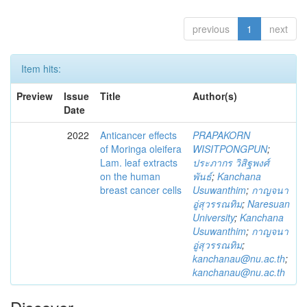
previous
1
next
Item hits:
Preview
Issue
Title
Author(s)
Date
2022
Anticancer effects
PRAPAKORN
of Moringa oleifera
WISITPONGPUN
;
Lam. leaf extracts
ประภากร วิสิฐพงศ์
on the human
พันธ์
;
Kanchana
breast cancer cells
Usuwanthim
;
กาญจนา
อู่สุวรรณทิม
;
Naresuan
University
;
Kanchana
Usuwanthim
;
กาญจนา
อู่สุวรรณทิม
;
kanchanau@nu.ac.th
;
kanchanau@nu.ac.th