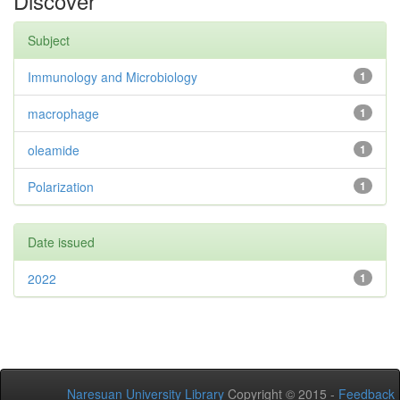
Discover
Subject
Immunology and Microbiology
1
macrophage
1
oleamide
1
Polarization
1
Date issued
2022
1
Naresuan University Library
Copyright © 2015 -
Feedback