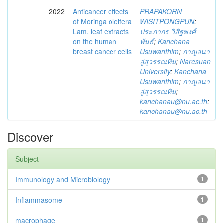
2022
Anticancer effects
PRAPAKORN
of Moringa oleifera
WISITPONGPUN
;
Lam. leaf extracts
ประภากร วิสิฐพงศ์
on the human
พันธ์
;
Kanchana
breast cancer cells
Usuwanthim
;
กาญจนา
อู่สุวรรณทิม
;
Naresuan
University
;
Kanchana
Usuwanthim
;
กาญจนา
อู่สุวรรณทิม
;
kanchanau@nu.ac.th
;
kanchanau@nu.ac.th
Discover
Subject
Immunology and Microbiology
1
Inflammasome
1
macrophage
1