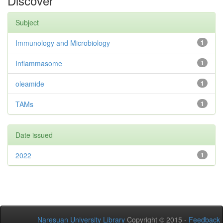
Discover
Subject
Immunology and Microbiology
1
Inflammasome
1
oleamide
1
TAMs
1
Date issued
2022
1
Naresuan University Library
Copyright © 2015 -
Feedback