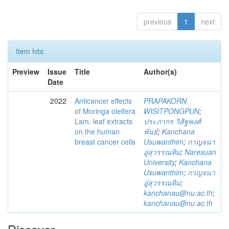
previous
1
next
Item hits:
Preview
Issue
Title
Author(s)
Date
2022
Anticancer effects
PRAPAKORN
of Moringa oleifera
WISITPONGPUN
;
Lam. leaf extracts
ประภากร วิสิฐพงศ์
on the human
พันธ์
;
Kanchana
breast cancer cells
Usuwanthim
;
กาญจนา
อู่สุวรรณทิม
;
Naresuan
University
;
Kanchana
Usuwanthim
;
กาญจนา
อู่สุวรรณทิม
;
kanchanau@nu.ac.th
;
kanchanau@nu.ac.th