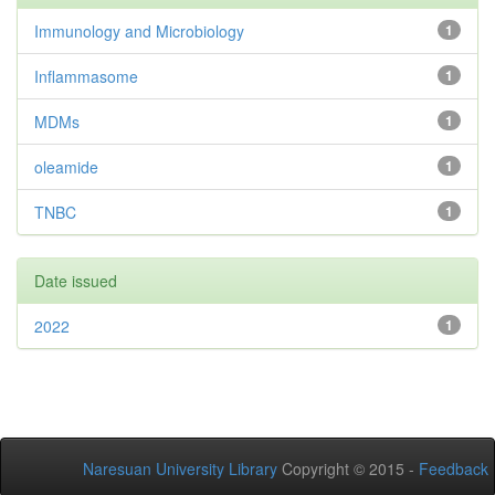
Immunology and Microbiology
1
Inflammasome
1
MDMs
1
oleamide
1
TNBC
1
Date issued
2022
1
Naresuan University Library
Copyright © 2015 -
Feedback