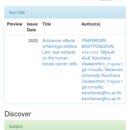
Item hits:
Preview
Issue
Title
Author(s)
Date
2022
Anticancer effects
PRAPAKORN
of Moringa oleifera
WISITPONGPUN
;
Lam. leaf extracts
ประภากร วิสิฐพงศ์
on the human
พันธ์
;
Kanchana
breast cancer cells
Usuwanthim
;
กาญจนา
อู่สุวรรณทิม
;
Naresuan
University
;
Kanchana
Usuwanthim
;
กาญจนา
อู่สุวรรณทิม
;
kanchanau@nu.ac.th
;
kanchanau@nu.ac.th
Discover
Subject