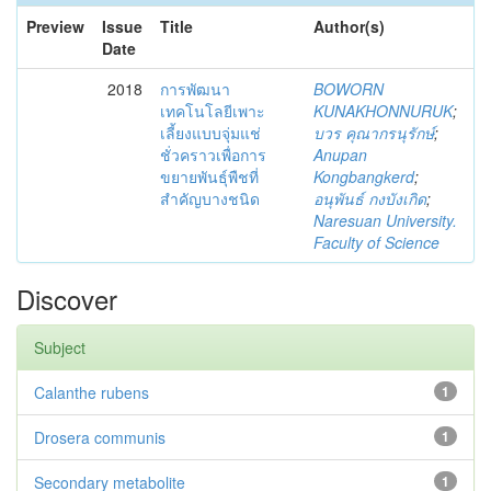
Preview
Issue
Title
Author(s)
Date
2018
การพัฒนา
BOWORN
เทคโนโลยีเพาะ
KUNAKHONNURUK
;
เลี้ยงแบบจุ่มแช่
บวร คุณากรนุรักษ์
;
ชั่วคราวเพื่อการ
Anupan
ขยายพันธุ์พืชที่
Kongbangkerd
;
สำคัญบางชนิด
อนุพันธ์ กงบังเกิด
;
Naresuan University.
Faculty of Science
Discover
Subject
Calanthe rubens
1
Drosera communis
1
Secondary metabolite
1