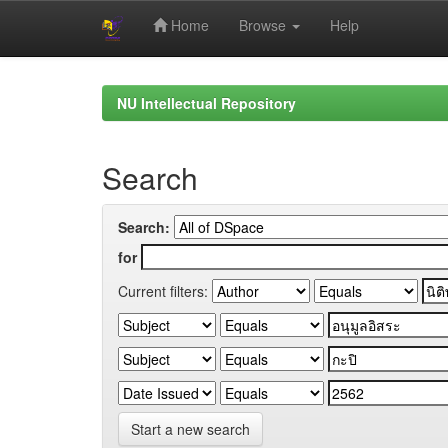
Home
Browse
Help
Skip
navigation
NU Intellectual Repository
Search
Search:
for
Current filters:
Start a new search