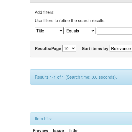
Add filters:
Use filters to refine the search results.
Results/Page
|
Sort items by
Results 1-1 of 1 (Search time: 0.0 seconds).
Item hits:
Preview
Issue
Title