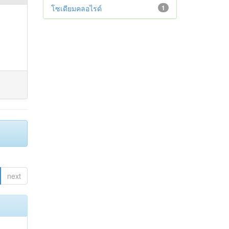
โซเดียมคลอไรด์
1
next