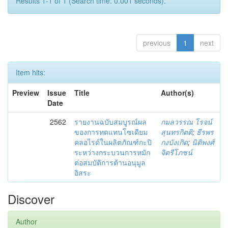
Results 1-1 of 1 (Search time: 0.001 seconds).
previous
1
next
Item hits:
Preview
Issue
Title
Author(s)
Date
2562
รายงานฉบับสมบูรณ์ผล
กมลวรรณ โรจน์
ของการทดแทนโซเดียม
สุนทรกิตติ
;
ธีรพร
คลอไรด์ในผลิตภัณฑ์กะปิ
กงบังเกิด
;
นิติพงศ์
ระหว่างกระบวนการหมัก
จิตรีโภชน์
ต่อสมบัติการต้านอนุมูล
อิสระ
Discover
Author