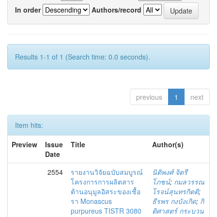
In order
Authors/record
Results 1-1 of 1 (Search time: 0.0 seconds).
previous
1
next
Item hits:
Preview
Issue
Title
Author(s)
Date
2554
รายงานวิจัยฉบับสมบูรณ์
นิติพงศ์ จิตรี
โครงการการผลิตสาร
โภชน์
;
กมลวรรณ
ต้านอนุมูลอิสระของเชื้อ
โรจน์สุนทรกิตติ
;
รา Monascus
ธีรพร กงบังเกิด
;
กิ
purpureus TISTR 3080
ติศาสตร์ กระบวน