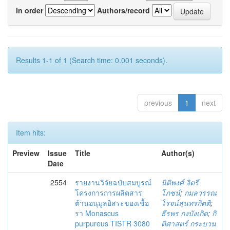
In order
Authors/record
Results 1-1 of 1 (Search time: 0.001 seconds).
previous
1
next
Item hits:
Preview
Issue
Title
Author(s)
Date
2554
รายงานวิจัยฉบับสมบูรณ์
นิติพงศ์ จิตรี
โครงการการผลิตสาร
โภชน์
;
กมลวรรณ
ต้านอนุมูลอิสระของเชื้อ
โรจน์สุนทรกิตติ
;
รา Monascus
ธีรพร กงบังเกิด
;
กิ
purpureus TISTR 3080
ติศาสตร์ กระบวน