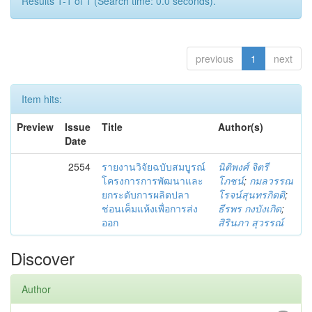
Results 1-1 of 1 (Search time: 0.0 seconds).
previous
1
next
Item hits:
Preview
Issue
Title
Author(s)
Date
2554
รายงานวิจัยฉบับสมบูรณ์
นิติพงศ์ จิตรี
โครงการการพัฒนาและ
โภชน์
;
กมลวรรณ
ยกระดับการผลิตปลา
โรจน์สุนทรกิตติ
;
ช่อนเค็มแห้งเพื่อการส่ง
ธีรพร กงบังเกิด
;
ออก
สิรินภา สุวรรณ์
Discover
Author