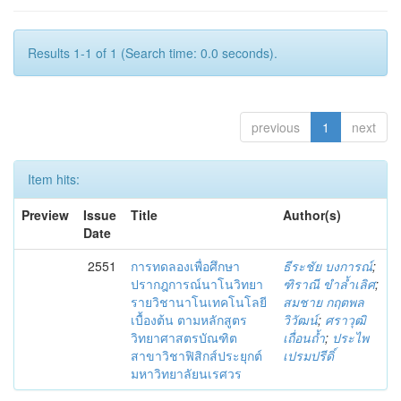
Results 1-1 of 1 (Search time: 0.0 seconds).
previous
1
next
Item hits:
Preview
Issue
Title
Author(s)
Date
2551
การทดลองเพื่อศึกษา
ธีระชัย บงการณ์
;
ปรากฎการณ์นาโนวิทยา
ฑิราณี ขำล้ำเลิศ
;
รายวิชานาโนเทคโนโลยี
สมชาย กฤตพล
เบื้องต้น ตามหลักสูตร
วิวัฒน์
;
ศราวุฒิ
วิทยาศาสตรบัณฑิต
เถื่อนถ้ำ
;
ประไพ
สาขาวิชาฟิสิกส์ประยุกต์
เปรมปรีดิ์
มหาวิทยาลัยนเรศวร