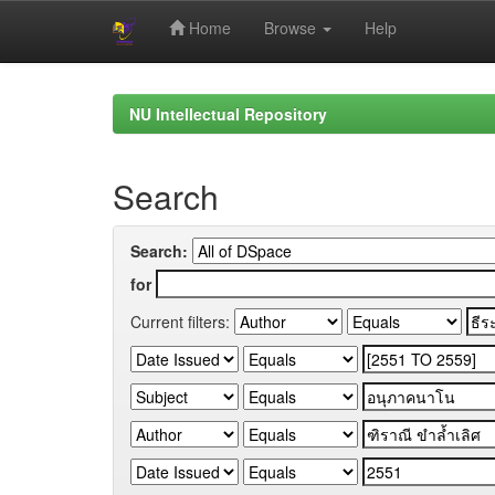
Home
Browse
Help
Skip
navigation
NU Intellectual Repository
Search
Search:
for
Current filters: