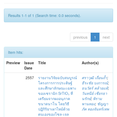
Results 1-1 of 1 (Search time: 0.0 seconds).
previous
1
next
Item hits:
Preview
Issue
Title
Author(s)
Date
2557
รายงานวิจัยฉบับสมบูรณ์
ศราวุฒิ เถื่อนถ้ำ
;
โครงการการประดิษฐ์
ธีระชัย บงการณ์
;
และศึกษาลักษณะเฉพาะ
ธนวัตร์ คล้ายแท้
;
ของเซรามิก SrTiO₃ ที่
วันทนีย์ เชียรธา
เตรียมจากผงอนุภาค
นรักษ์
;
พิราม
ขนาดนาโน โดยวิธี
พานทอง
;
ชัญญา
ปฏิกิริยาเผาไหม้ด้วย
ภัค ทองจันทร์เทพ
ตนเองของโซล-เจล