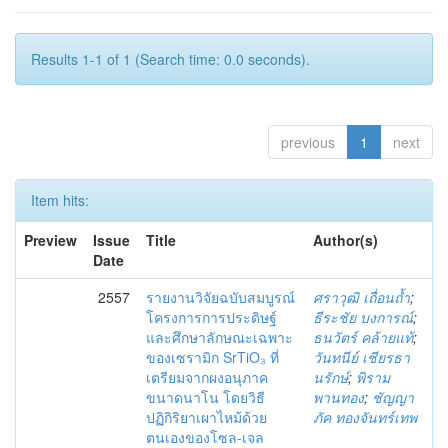
Results 1-1 of 1 (Search time: 0.0 seconds).
previous
1
next
Item hits:
Preview
Issue
Title
Author(s)
Date
2557
รายงานวิจัยฉบับสมบูรณ์
ศราวุฒิ เถื่อนถ้ำ
;
โครงการการประดิษฐ์
ธีระชัย บงการณ์
;
และศึกษาลักษณะเฉพาะ
ธนวัตร์ คล้ายแท้
;
ของเซรามิก SrTiO₃ ที่
วันทนีย์ เชียรธา
เตรียมจากผงอนุภาค
นรักษ์
;
พิราม
ขนาดนาโน โดยวิธี
พานทอง
;
ชัญญา
ปฏิกิริยาเผาไหม้ด้วย
ภัค ทองจันทร์เทพ
ตนเองของโซล-เจล