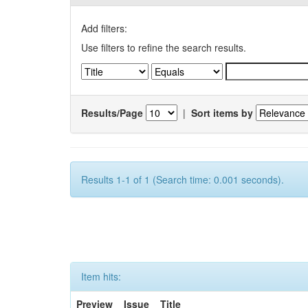
Add filters:
Use filters to refine the search results.
Results/Page
|
Sort items by
Results 1-1 of 1 (Search time: 0.001 seconds).
Item hits:
Preview
Issue
Title