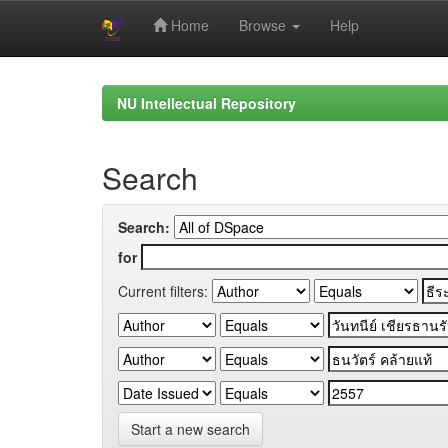
Home
Browse
Help
Skip
navigation
NU Intellectual Repository
Search
Search:
for
Current filters:
Start a new search