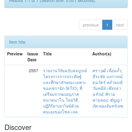
Results 1-1 of 1 (Search time: 0.001 seconds).
previous
1
next
Item hits:
Preview
Issue
Title
Author(s)
Date
2557
รายงานวิจัยฉบับสมบูรณ์
ศราวุฒิ เถื่อนถ้ำ
;
โครงการการประดิษฐ์
ธีระชัย บงการณ์
;
และศึกษาลักษณะเฉพาะ
ธนวัตร์ คล้ายแท้
;
ของเซรามิก SrTiO₃ ที่
วันทนีย์ เชียรธา
เตรียมจากผงอนุภาค
นรักษ์
;
พิราม
ขนาดนาโน โดยวิธี
พานทอง
;
ชัญญา
ปฏิกิริยาเผาไหม้ด้วย
ภัค ทองจันทร์เทพ
ตนเองของโซล-เจล
Discover