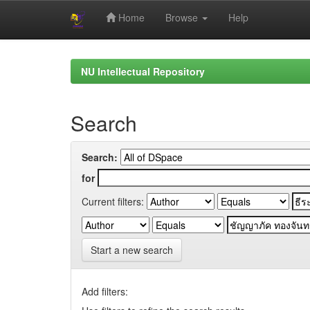
Home
Browse
Help
Skip
navigation
NU Intellectual Repository
Search
Search:
for
Current filters:
Start a new search
Add filters: