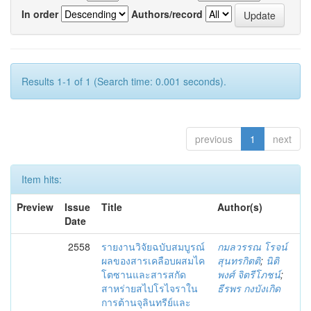
In order
Authors/record
Results 1-1 of 1 (Search time: 0.001 seconds).
previous
1
next
Item hits:
Preview
Issue
Title
Author(s)
Date
2558
รายงานวิจัยฉบับสมบูรณ์
กมลวรรณ โรจน์
ผลของสารเคลือบผสมไค
สุนทรกิตติ
;
นิติ
โตซานและสารสกัด
พงศ์ จิตรีโภชน์
;
สาหร่ายสไปโรไจราใน
ธีรพร กงบังเกิด
การต้านจุลินทรีย์และ