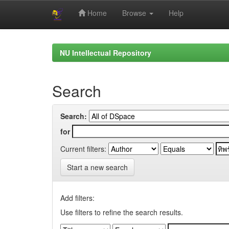
Home
Browse
Help
Skip
navigation
NU Intellectual Repository
Search
Search:
for
Current filters:
Start a new search
Add filters:
Use filters to refine the search results.